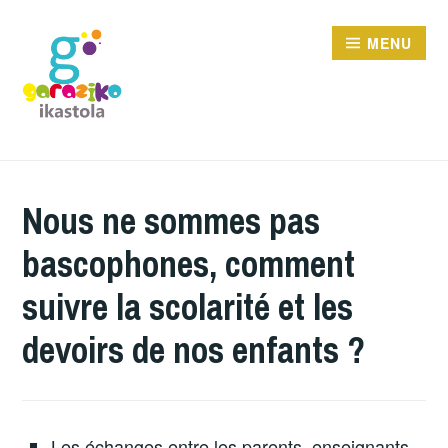
Aller
au
MENU
contenu
GARAZIKO IKASTOLA
Nous ne sommes pas
bascophones, comment
suivre la scolarité et les
devoirs de nos enfants ?
Les échanges entre les parents, enseignants