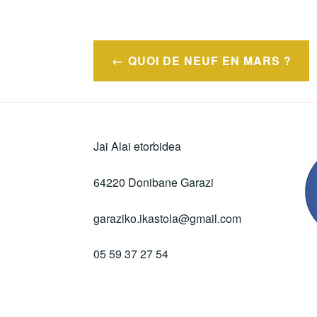
Navigation
QUOI DE NEUF EN MARS ?
de
l’article
Jai Alai etorbidea
64220 Donibane Garazi
garaziko.ikastola@gmail.com
05 59 37 27 54