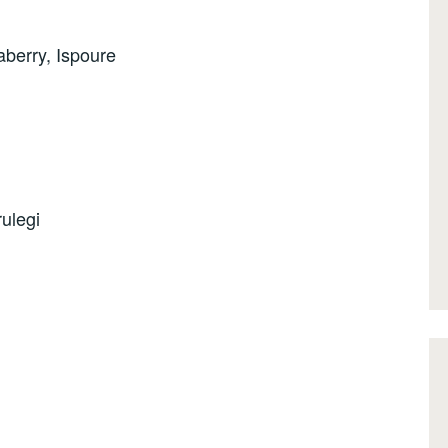
aberry, Ispoure
rulegi