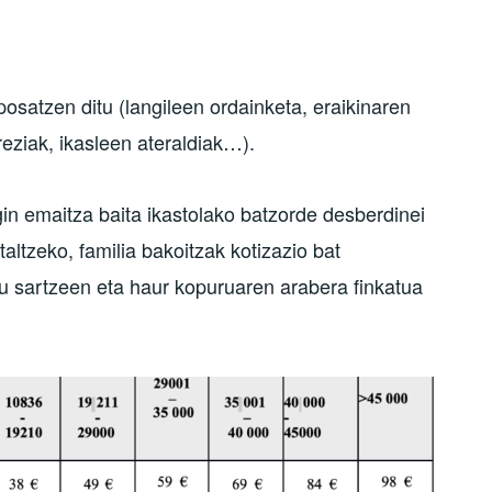
posatzen ditu (langileen ordainketa, eraikinaren
eziak, ikasleen ateraldiak…).
gin emaitza baita ikastolako batzorde desberdinei
taltzeko, familia bakoitzak kotizazio bat
iru sartzeen eta haur kopuruaren arabera finkatua