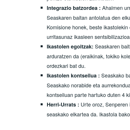
Ahalmen urr
Integrazio batzordea :
Seaskaren baitan antolatua den elka
Komisione honek, beste ikastolekin 
urritasunaz ikasleen sentsibilizazio
Seaskaren baita
Ikastolen egoitzak:
arduratzen da (eraikinak, tokiko kol
ordezkari bat du.
Seaskako bat
Ikastolen kontseilua :
Seaskako norabide eta aurrekonduak
kontseiluan parte hartuko duten 4 k
Urte oroz, Senperen i
Herri-Urrats :
seaskako elkartea da. Ikastola bako