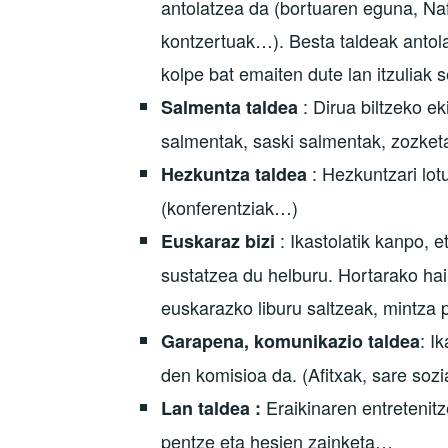
antolatzea da (bortuaren eguna, Naf
kontzertuak…). Besta taldeak antolat
kolpe bat emaiten dute lan itzuliak 
: Dirua biltzeko e
Salmenta taldea
salmentak, saski salmentak, zozket
: Hezkuntzari lot
Hezkuntza taldea
(konferentziak…)
: Ikastolatik kanpo, 
Euskaraz bizi
sustatzea du helburu. Hortarako hain
euskarazko liburu saltzeak, mintza p
: I
Garapena, komunikazio taldea
den komisioa da. (Afitxak, sare sozi
Eraikinaren entretenitze
Lan taldea :
pentze eta hesien zainketa…