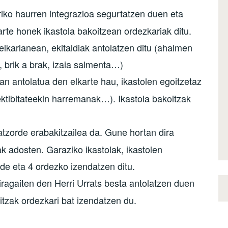
iko haurren integrazioa segurtatzen duen eta
rte honek ikastola bakoitzean ordezkariak ditu.
elkarlanean, ekitaldiak antolatzen ditu (ahalmen
a, brik a brak, izaia salmenta…)
n antolatua den elkarte hau, ikastolen egoitzetaz
ektibitateekin harremanak…). Ikastola bakoitzak
zorde erabakitzailea da. Gune hortan dira
 adosten. Garaziko ikastolak, ikastolen
ide eta 4 ordezko izendatzen ditu.
ragaiten den Herri Urrats besta antolatzen duen
itzak ordezkari bat izendatzen du.