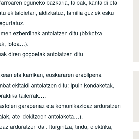
arroaren eguneko bazkaria, taloak, kantaldi eta
u ekitaldietan, aldizkatuz, familia guziek esku
segurtatuz.
kimen ezberdinak antolatzen ditu (bixkotxa
ak, lotoa…).
uak diren gogoetak antolatzen ditu
etxean eta karrikan, euskararen erabilpena
bat ekitaldi antolatzen ditu: Ipuin kondaketak,
raktika tailerrak….
kastolen garapenaz eta komunikazioaz arduratzen
alak, ate idekitzeen antolaketa…).
az arduratzen da : Iturgintza, tindu, elektrika,