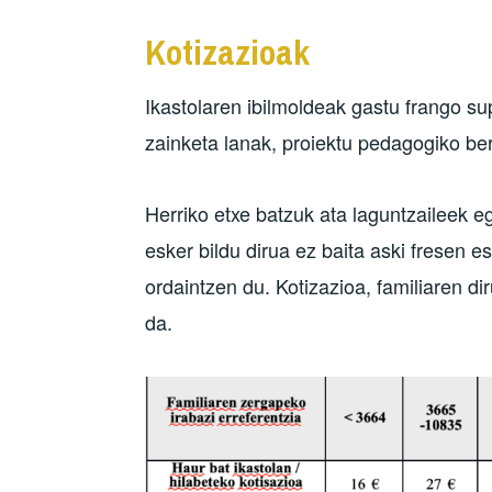
Kotizazioak
Ikastolaren ibilmoldeak gastu frango su
zainketa lanak, proiektu pedagogiko ber
Herriko etxe batzuk ata laguntzaileek e
esker bildu dirua ez baita aski fresen es
ordaintzen du. Kotizazioa, familiaren d
da.