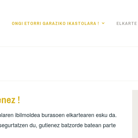
ONGI ETORRI GARAZIKO IKASTOLARA !
ELKARTE 
KO IKASTOLA
nez !
tolaren ibilmoldea burasoen elkartearen esku da.
 segurtatzen du, gutienez batzorde batean parte