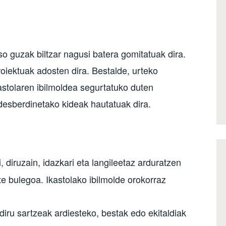
o guzak biltzar nagusi batera gomitatuak dira.
roiektuak adosten dira. Bestalde, urteko
stolaren ibilmoldea segurtatuko duten
desberdinetako kideak hautatuak dira.
 diruzain, idazkari eta langileetaz arduratzen
e bulegoa. Ikastolako ibilmolde orokorraz
diru sartzeak ardiesteko, bestak edo ekitaldiak