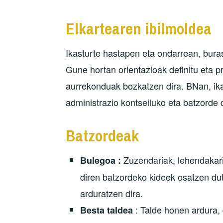
Elkartearen ibilmoldea
Ikasturte hastapen eta ondarrean, buras
Gune hortan orientazioak definitu eta p
aurrekonduak bozkatzen dira. BNan, ika
administrazio kontseiluko eta batzorde 
Batzordeak
Zuzendariak, lehendakari,
Bulegoa :
diren batzordeko kideek osatzen dut
arduratzen dira.
: Talde honen ardura, 
Besta taldea