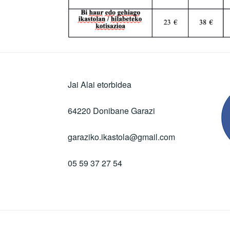
Jai Alai etorbidea
64220 Donibane Garazi
garaziko.ikastola@gmail.com
05 59 37 27 54