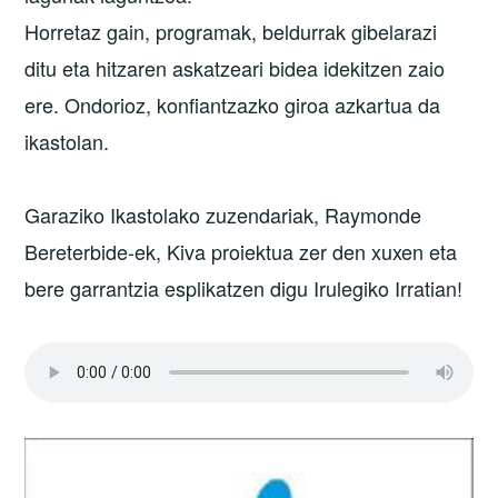
Horretaz gain, programak, beldurrak gibelarazi
ditu eta hitzaren askatzeari bidea idekitzen zaio
ere. Ondorioz, konfiantzazko giroa azkartua da
ikastolan.
Garaziko Ikastolako zuzendariak, Raymonde
Bereterbide-ek, Kiva proiektua zer den xuxen eta
bere garrantzia esplikatzen digu Irulegiko Irratian!