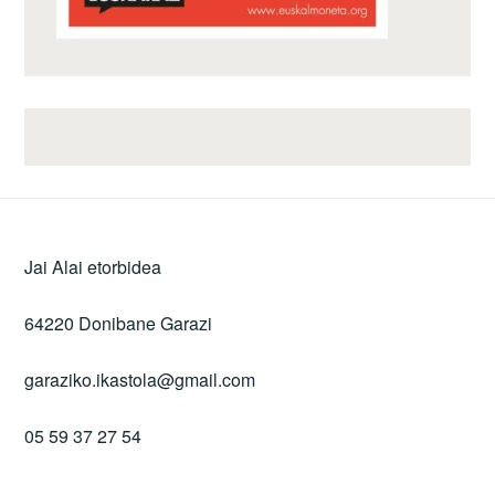
Jai Alai etorbidea
64220 Donibane Garazi
garaziko.ikastola@gmail.com
05 59 37 27 54