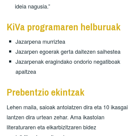
ideia nagusia.”
KiVa programaren helburuak
Jazarpena murriztea
Jazarpen egoerak gerta daitezen saihestea
Jazarpenak eragindako ondorio negatiboak
apaltzea
Prebentzio ekintzak
Lehen maila, saioak antolatzen dira eta 10 ikasgai
lantzen dira urtean zehar. Ama ikastolan
literaturaren eta elkarbizitzaren bidez