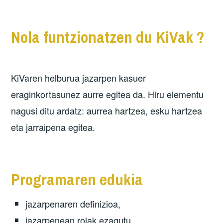
Nola funtzionatzen du KiVak ?
KiVaren helburua jazarpen kasuer
eraginkortasunez aurre egitea da. Hiru elementu
nagusi ditu ardatz: aurrea hartzea, esku hartzea
eta jarraipena egitea.
Programaren edukia
jazarpenaren definizioa,
jazarpenean rolak ezagutu,