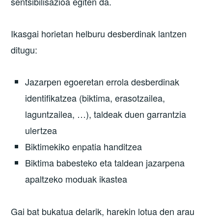
sentsibilisazioa egiten da.
Ikasgai horietan helburu desberdinak lantzen
ditugu:
Jazarpen egoeretan errola desberdinak
identifikatzea (biktima, erasotzailea,
laguntzailea, …), taldeak duen garrantzia
ulertzea
Biktimekiko enpatia handitzea
Biktima babesteko eta taldean jazarpena
apaltzeko moduak ikastea
Gai bat bukatua delarik, harekin lotua den arau