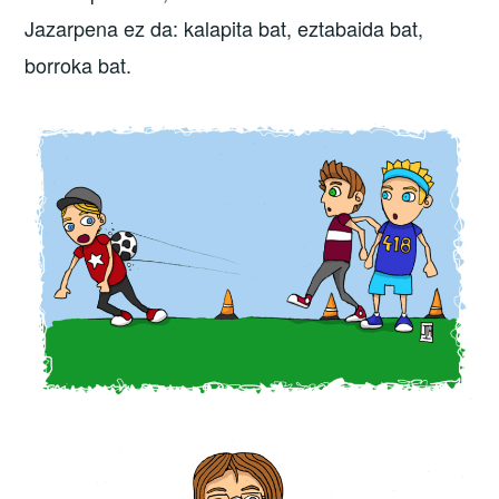
Jazarpena ez da: kalapita bat, eztabaida bat,
borroka bat.