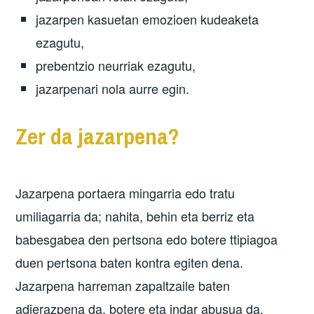
jazarpen kasuetan emozioen kudeaketa
ezagutu,
prebentzio neurriak ezagutu,
jazarpenari nola aurre egin.
Zer da jazarpena?
Jazarpena portaera mingarria edo tratu
umiliagarria da; nahita, behin eta berriz eta
babesgabea den pertsona edo botere ttipiagoa
duen pertsona baten kontra egiten dena.
Jazarpena harreman zapaltzaile baten
adierazpena da, botere eta indar abusua da.