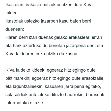
Ikastolan, irakasle batzuk osatzen dute KiVa
taldea.
Ikastolak ustezko jazarpen kasu baten berri
duenean:
Haren berri izan duenak gelako erakasleari erran
eta hark aztertuko du benetan jazarpena den, eta
KiVa taldearen esku utziko du kasua.
KiVa taldeko kideek: egoeraz hitz egingo dute
biktimarekin; egoeraz hitz egingo dute erasotzaile
eta laguntzaileekin; kasuaren jarraipena egiteko,
solasaldiak antolatuko dituzte haurrekin; burasoak
informatuko dituzte.