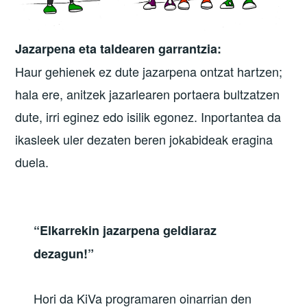
Jazarpena eta taldearen garrantzia:
Haur gehienek ez dute jazarpena ontzat hartzen;
hala ere, anitzek jazarlearen portaera bultzatzen
dute, irri eginez edo isilik egonez. Inportantea da
ikasleek uler dezaten beren jokabideak eragina
duela.
“Elkarrekin jazarpena geldiaraz
dezagun!”
Hori da KiVa programaren oinarrian den