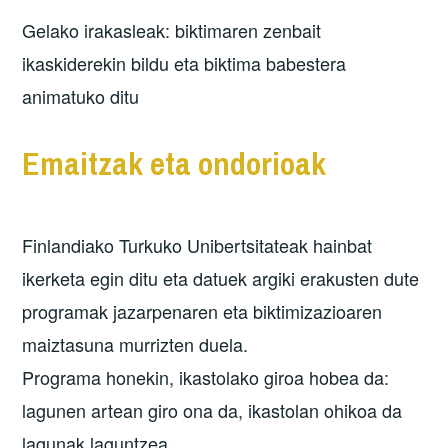
Gelako irakasleak: biktimaren zenbait
ikaskiderekin bildu eta biktima babestera
animatuko ditu
Emaitzak eta ondorioak
Finlandiako Turkuko Unibertsitateak hainbat
ikerketa egin ditu eta datuek argiki erakusten dute
programak jazarpenaren eta biktimizazioaren
maiztasuna murrizten duela.
Programa honekin, ikastolako giroa hobea da:
lagunen artean giro ona da, ikastolan ohikoa da
lagunak laguntzea.