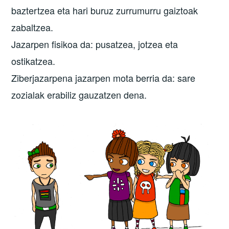
baztertzea eta hari buruz zurrumurru gaiztoak
zabaltzea.
Jazarpen fisikoa da: pusatzea, jotzea eta
ostikatzea.
Ziberjazarpena jazarpen mota berria da: sare
zozialak erabiliz gauzatzen dena.