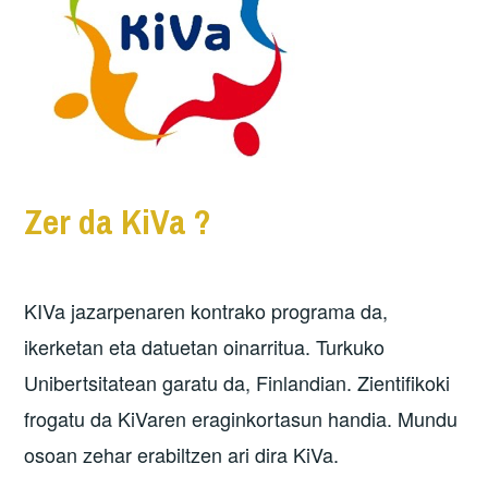
Zer da KiVa ?
KIVa jazarpenaren kontrako programa da,
ikerketan eta datuetan oinarritua. Turkuko
Unibertsitatean garatu da, Finlandian. Zientifikoki
frogatu da KiVaren eraginkortasun handia. Mundu
osoan zehar erabiltzen ari dira KiVa.