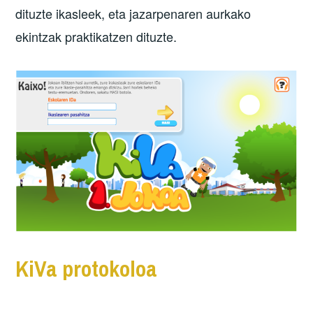
dituzte ikasleek, eta jazarpenaren aurkako
ekintzak praktikatzen dituzte.
KiVa protokoloa