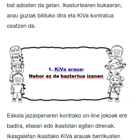
bat adosten da gelan. Ikasturtearen bukaeran,
arau guziak bilduko dira eta KiVa kontratua
osatzen da.
Eskola jazarpenaren kontrako on-line jokoak ere
badira, etxean edo ikastolan egiten direnak.
Ikasgaietan ikasitako KiVa arauak berrikusten