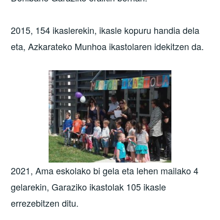
2015, 154 ikaslerekin, ikasle kopuru handia dela
eta, Azkarateko Munhoa ikastolaren idekitzen da.
2021, Ama eskolako bi gela eta lehen mailako 4
gelarekin, Garaziko ikastolak 105 ikasle
errezebitzen ditu.