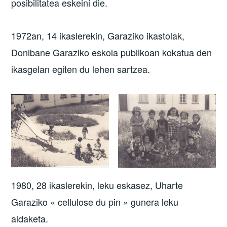
posibilitatea eskeini die.
1972an, 14 ikaslerekin, Garaziko ikastolak,
Donibane Garaziko eskola publikoan kokatua den
ikasgelan egiten du lehen sartzea.
1980, 28 ikaslerekin, leku eskasez, Uharte
Garaziko « cellulose du pin » gunera leku
aldaketa.