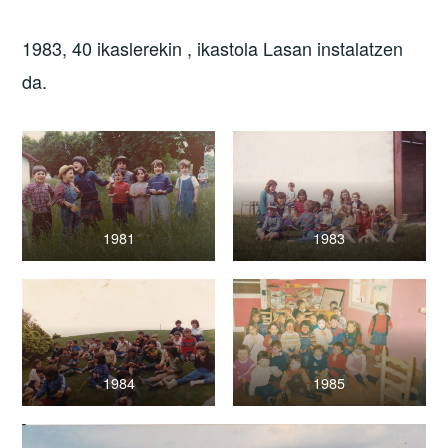
1983, 40 ikaslerekin , ikastola Lasan instalatzen
da.
1981
1983
1984
1985