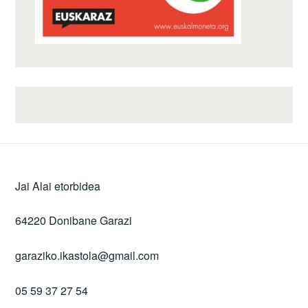
Jai Alai etorbidea
64220 Donibane Garazi
garaziko.ikastola@gmail.com
05 59 37 27 54