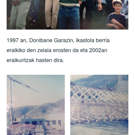
1997 an, Donibane Garazin, ikastola berria
eraikiko den zelaia erosten da eta 2002an
eraikuntzak hasten dira.