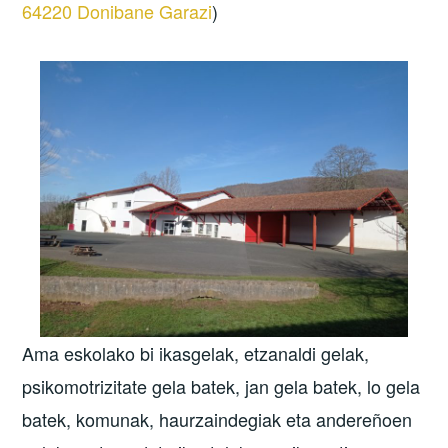
64220 Donibane Garazi
)
Ama eskolako bi ikasgelak, etzanaldi gelak,
psikomotrizitate gela batek, jan gela batek, lo gela
batek, komunak, haurzaindegiak eta andereñoen