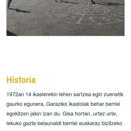
Historia
1972an 14 ikaslerekin lehen sartzea egin zuenetik
gaurko egunera, Garaziko ikastolak behar berriei
egokitzen jakin izan du. Gisa hortan, urtez urte,
lekuko gazte belaunaldi berriei euskaraz bizitzeko