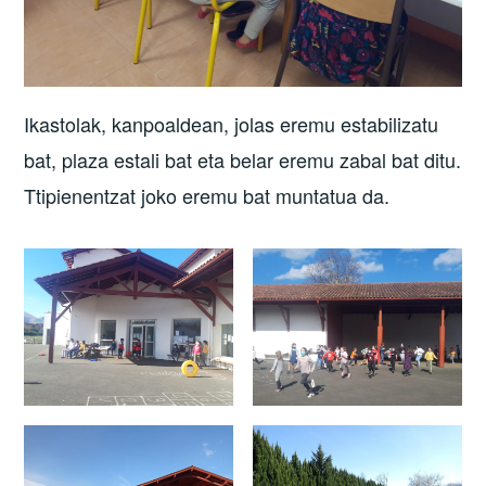
Ikastolak, kanpoaldean, jolas eremu estabilizatu
bat, plaza estali bat eta belar eremu zabal bat ditu.
Ttipienentzat joko eremu bat muntatua da.