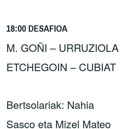
18:00 DESAFIOA
M. GOÑI – URRUZIOLA
ETCHEGOIN – CUBIAT
Bertsolariak: Nahia
Sasco eta Mizel Mateo