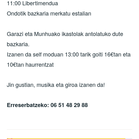
11:00 Libertimendua
Ondotik bazkaria merkatu estalian
Garazi eta Munhuako ikastolak antolatuko dute
bazkaria.
Izanen da self moduan 13:00 tarik goiti 16€tan eta
10€tan haurrentzat
Jin gustian, musika eta giroa izanen da!
Erreserbatzeko: 06 51 48 29 88