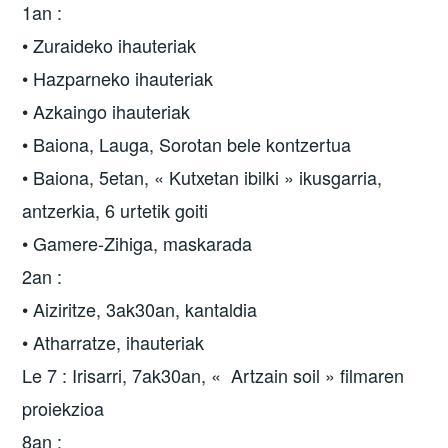
1an :
• Zuraideko ihauteriak
• Hazparneko ihauteriak
• Azkaingo ihauteriak
• Baiona, Lauga, Sorotan bele kontzertua
• Baiona, 5etan, « Kutxetan ibilki » ikusgarria,
antzerkia, 6 urtetik goiti
• Gamere-Zihiga, maskarada
2an :
• Aiziritze, 3ak30an, kantaldia
• Atharratze, ihauteriak
Le 7 : Irisarri, 7ak30an, « Artzain soil » filmaren
proiekzioa
8an :