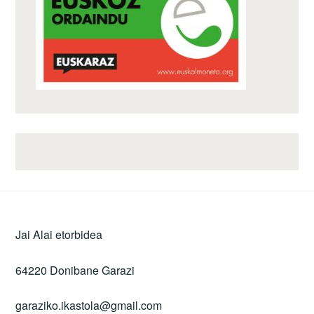
Jai Alai etorbidea
64220 Donibane Garazi
garaziko.ikastola@gmail.com