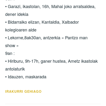
• Garazi, ikastolan, 16h, Mahai joko arratsaldea,
dener idekia
• Bidarraiko elizan, Kantaldia, Xalbador
kolegioaren alde
• Lekorne,8ak30an, antzerkia « Pantzo man
show »
9an :
• Hiriburu, 9h-17h, ganer hustea, Ametz ikastolak
antolaturik
• Idauzen, maskarada
IRAKURRI GEHIAGO