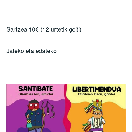
Sartzea 10€ (12 urtetik goiti)
Jateko eta edateko