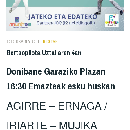
2026 EKAINA 15
BESTAK
Bertsopilota Uztailaren 4an
Donibane Garaziko Plazan
16:30 Emazteak esku huskan
AGIRRE – ERNAGA /
IRIARTE – MUJIKA