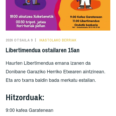
2026 OTSAILA 9
IKASTOLAKO BERRIAK
Libertimendua ostailaren 15an
Haurten Libertimendua emana izanen da
Donibane Garaziko Herriko Etxearen aintzinean.
Eta aro txarra baldin bada merkatu estalian.
Hitzorduak:
9:00 kafea Garatenean