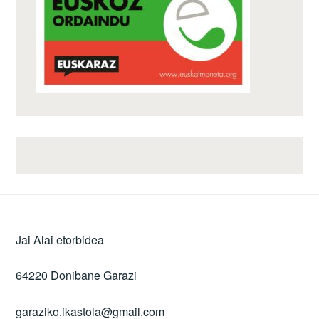
Jai Alai etorbidea
64220 Donibane Garazi
garaziko.ikastola@gmail.com