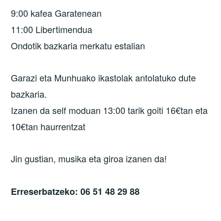
9:00 kafea Garatenean
11:00 Libertimendua
Ondotik bazkaria merkatu estalian
Garazi eta Munhuako ikastolak antolatuko dute
bazkaria.
Izanen da self moduan 13:00 tarik goiti 16€tan eta
10€tan haurrentzat
Jin gustian, musika eta giroa izanen da!
Erreserbatzeko: 06 51 48 29 88