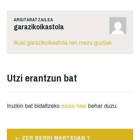
ARGITARATZAILEA
garazikoikastola
Ikusi garazikoikastola-ren mezu guztiak
Utzi erantzun bat
Iruzkin bat bidaltzeko
saioa hasi
behar duzu.
Post
ZER BERRI MARTXOAN ?