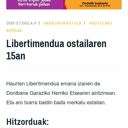
2026 OTSAILA 9
GARAZIKOIKASTOLA
IKASTOLAKO
BERRIAK
Libertimendua ostailaren
15an
Haurten Libertimendua emana izanen da
Donibane Garaziko Herriko Etxearen aintzinean.
Eta aro txarra baldin bada merkatu estalian.
Hitzorduak: