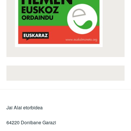
Jai Alai etorbidea
64220 Donibane Garazi