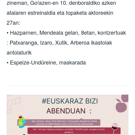
zineman, Go!azen-en 10. denboraldiko azken
atalaren estreinaldia eta topaketa aktoreekin
27an:
• Hazparnen, Mendeala gelan, 8etan, kontzertuak
: Patxaranga, Izaro, Xutik, Arberoa ikastolak
antolaturik
• Espeize-Undüreine, maskarada