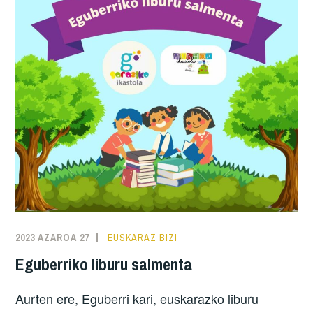
2023 AZAROA 27
EUSKARAZ BIZI
Eguberriko liburu salmenta
Aurten ere, Eguberri kari, euskarazko liburu