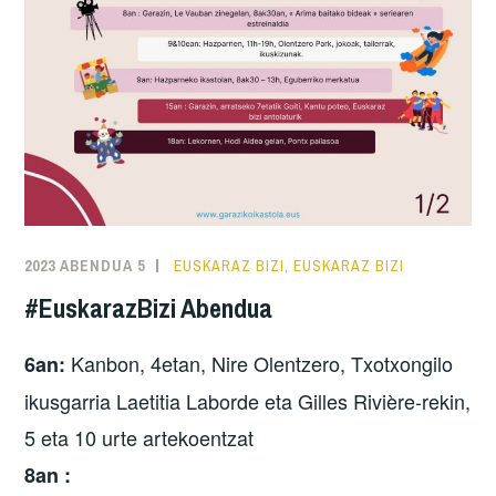
2023 ABENDUA 5
EUSKARAZ BIZI
,
EUSKARAZ BIZI
#EuskarazBizi Abendua
Kanbon, 4etan, Nire Olentzero, Txotxongilo
6an:
ikusgarria Laetitia Laborde eta Gilles Rivière-rekin,
5 eta 10 urte artekoentzat
8an :