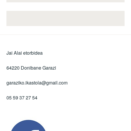
Jai Alai etorbidea
64220 Donibane Garazi
garaziko.ikastola@gmail.com
05 59 37 27 54