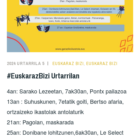
2024 URTARRILA 5
EUSKARAZ BIZI
,
EUSKARAZ BIZI
#EuskarazBizi Urtarrilan
4an: Sarako Lezeetan, 7ak30an, Pontx pailazoa
13an : Suhuskunen, 7etatik goiti, Bertso afaria,
ortzaizeko ikastolak antolaturik
21an: Pagolan, maskarada
25an: Donibane lohitzunen,6ak30an, Le Select