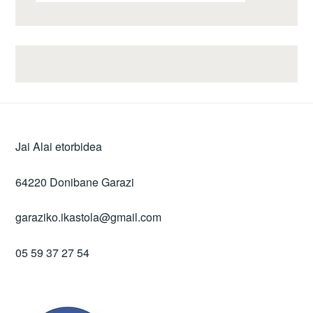
Jai Alai etorbidea
64220 Donibane Garazi
garaziko.ikastola@gmail.com
05 59 37 27 54