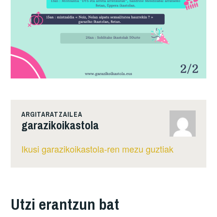
ARGITARATZAILEA
garazikoikastola
Ikusi garazikoikastola-ren mezu guztiak
Utzi erantzun bat