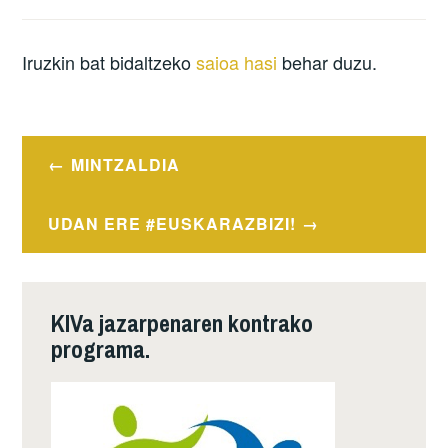
Iruzkin bat bidaltzeko
saioa hasi
behar duzu.
Post
MINTZALDIA
navigation
UDAN ERE #EUSKARAZBIZI!
KIVa jazarpenaren kontrako
programa.