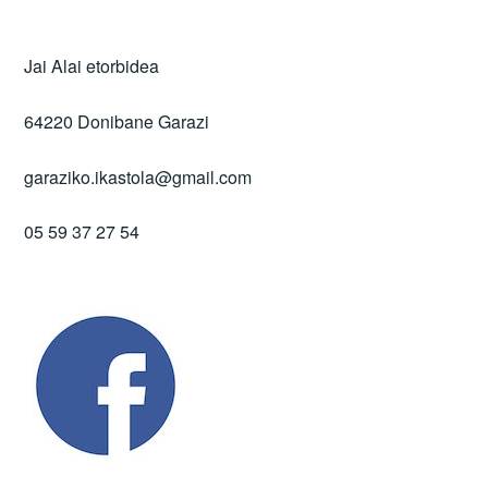
Jai Alai etorbidea
64220 Donibane Garazi
garaziko.ikastola@gmail.com
05 59 37 27 54