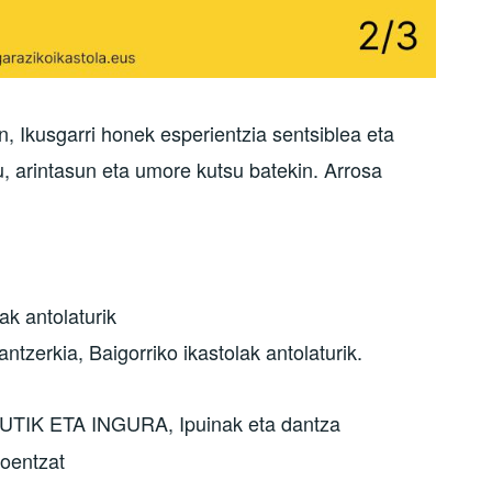
n, Ikusgarri honek esperientzia sentsiblea eta
, arintasun eta umore kutsu batekin. Arrosa
ak antolaturik
tzerkia, Baigorriko ikastolak antolaturik.
ZUTIK ETA INGURA, Ipuinak eta dantza
koentzat