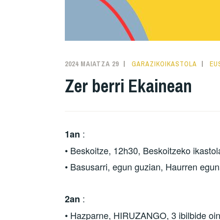
2024 MAIATZA 29
GARAZIKOIKASTOLA
EU
Zer berri Ekainean
:
1an
• Beskoitze, 12h30, Beskoitzeko ikastol
• Basusarri, egun guzian, Haurren eguna
:
2an
• Hazparne, HIRUZANGO, 3 ibilbide oinez