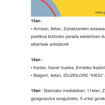
:
15an
• Arrosan, 8etan, Zuhaitzarekin solasea
poetikoa bizitzeko parada eskaintzen du
elkarteak antolaturik
:
16an
• Kanbo, Ganer hustea, Errobiko ikastol
• Baigorri, 4etan, IDUZKILORE “IHESI” an
: Baionako mediatekan, 11etan, 
19an
gizagorputza ezagutzeko, 5 urtez gora