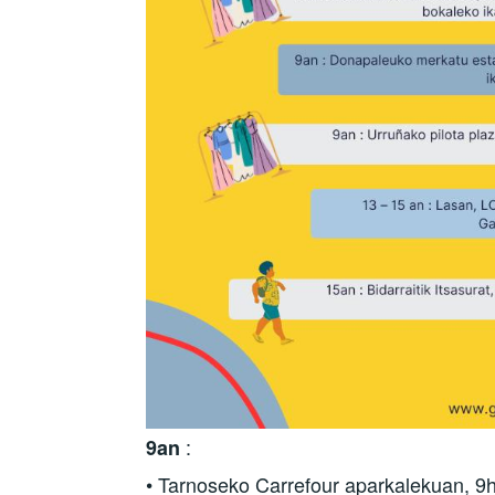
:
9an
• Tarnoseko Carrefour aparkalekuan, 9h