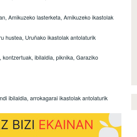
an, Amikuzeko lasterketa, Amikuzeko ikastolak
ru hustea, Uruñako ikastolak antolaturik
kontzertuak, ibilaldia, piknika, Garaziko
i ibilaldia, arrokagarai ikastolak antolaturik