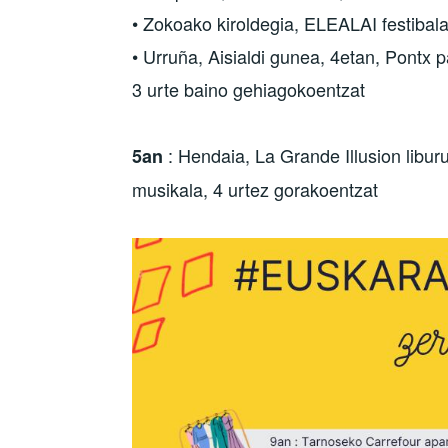
• Zokoako kiroldegia, ELEALAI festibala
• Urruña, Aisialdi gunea, 4etan, Pontx p
3 urte baino gehiagokoentzat
: Hendaia, La Grande Illusion libur
5an
musikala, 4 urtez gorakoentzat