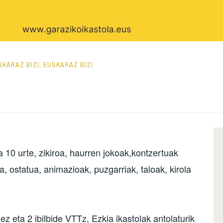
SKARAZ BIZI
,
EUSKARAZ BIZI
a 10 urte, zikiroa, haurren jokoak,kontzertuak
, ostatua, animazioak, puzgarriak, taloak, kirola
 eta 2 ibilbide VTTz, Ezkia ikastolak antolaturik