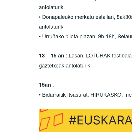
antolaturik
• Donapaleuko merkatu estalian, 8ak30
antolaturik
• Urruñako pilota plazan, 9h-18h, Selau
: Lasan, LOTURAK festibala, 
13 – 15 an
gaztetxeak antolaturik
:
15an
• Bidarraitik Itsasurat, HIRUKASKO, mend