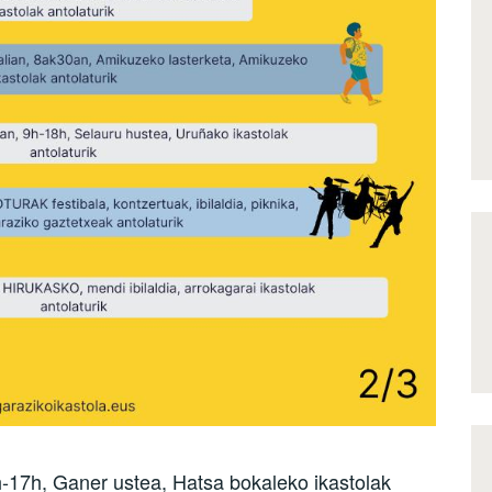
-17h, Ganer ustea, Hatsa bokaleko ikastolak