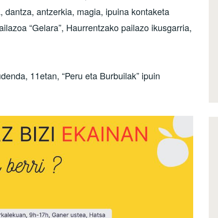
, dantza, antzerkia, magia, ipuina kontaketa
ailazoa “Gelara”, Haurrentzako pailazo ikusgarria,
udenda, 11etan, “Peru eta Burbuilak” ipuin