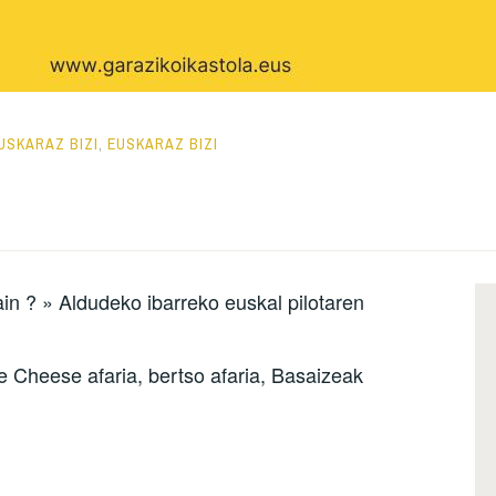
USKARAZ BIZI
,
EUSKARAZ BIZI
ain ? » Aldudeko ibarreko euskal pilotaren
re Cheese afaria, bertso afaria, Basaizeak