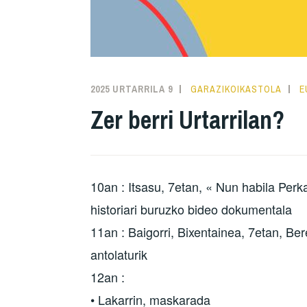
2025 URTARRILA 9
GARAZIKOIKASTOLA
E
Zer berri Urtarrilan?
10an : Itsasu, 7etan, « Nun habila Perk
historiari buruzko bideo dokumentala
11an : Baigorri, Bixentainea, 7etan, Be
antolaturik
12an :
• Lakarrin, maskarada