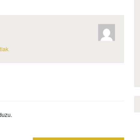
tiak
duzu.