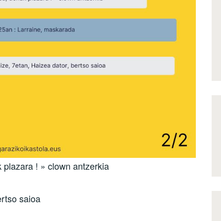
 plazara ! » clown antzerkia
ertso saioa