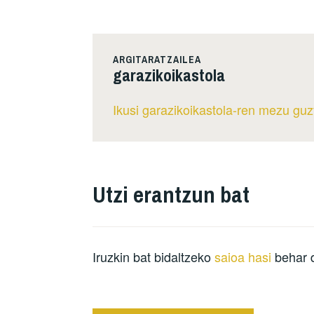
ARGITARATZAILEA
garazikoikastola
Ikusi garazikoikastola-ren mezu guz
Utzi erantzun bat
Iruzkin bat bidaltzeko
saioa hasi
behar 