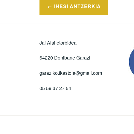
Post
IHESI ANTZERKIA
navigation
Jai Alai etorbidea
64220 Donibane Garazi
garaziko.ikastola@gmail.com
05 59 37 27 54