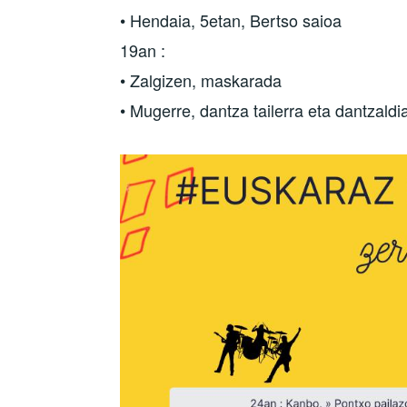
• Hendaia, 5etan, Bertso saioa
19an :
• Zalgizen, maskarada
• Mugerre, dantza tailerra eta dantzaldi