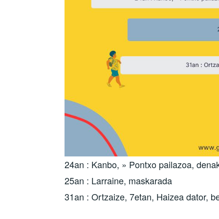
24an : Kanbo, » Pontxo pailazoa, denak
25an : Larraine, maskarada
31an : Ortzaize, 7etan, Haizea dator, b